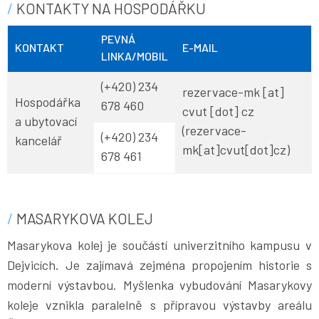
KONTAKTY NA HOSPODÁŘKU
PEVNÁ
KONTAKT
E-MAIL
LINKA/MOBIL
(+420) 234
rezervace-mk
[at]
Hospodářka
678 460
cvut
[dot]
cz
a ubytovací
(rezervace-
(+420) 234
kancelář
mk[at]cvut[dot]cz)
678 461
MASARYKOVA KOLEJ
Masarykova kolej je součástí univerzitního kampusu v
Dejvicích. Je zajímavá zejména propojením historie s
moderní výstavbou. Myšlenka vybudování Masarykovy
koleje vznikla paralelně s přípravou výstavby areálu