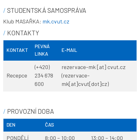
STUDENTSKÁ SAMOSPRÁVA
Klub MASAŘKA:
mk.cvut.cz
KONTAKTY
PEVNÁ
KONTAKT
E-MAIL
LINKA
(+420)
rezervace-mk
[at]
cvut
.
cz
Recepce
234 678
(rezervace-
600
mk[at]cvut[dot]cz)
PROVOZNÍ DOBA
DEN
ČAS
PONDĚLÍ
8:00 – 10:00
13:00 – 14:00