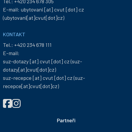
Tel.:
+420 234 678 305
E-mail:
ubytovani
[at]
cvut
[dot]
cz
(ubytovani[at]cvut[dot]cz)
KONTAKT
Tel.:
+420 234 678 111
E-mail:
suz-dotazy
[at]
cvut
[dot]
cz
(suz-
dotazy[at]cvut[dot]cz)
suz-recepce
[at]
cvut
[dot]
cz
(suz-
recepce[at]cvut[dot]cz)
NAJDETE
Správa
Správa
NÁS
účelových
účelových
NA
zařízení
zařízení
Partneři
ČVUT
ČVUT