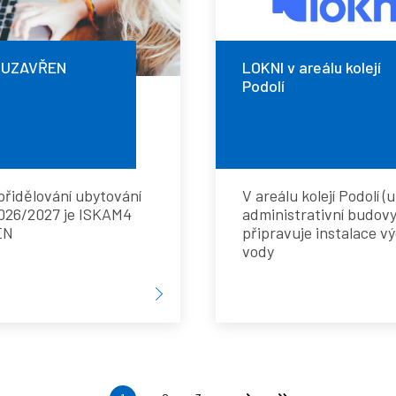
areálu
2026
kolejí
 UZAVŘEN
LOKNI v areálu kolejí
Podolí
Podolí
přidělování ubytování
V areálu kolejí Podolí (u
026/2027 je ISKAM4
administrativní budovy
EN
připravuje instalace v
vody