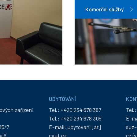
Komerční služby
UBYTOVÁNÍ
KON
ových zařízení
Tel.:
+420 234 678 387
Tel.
Tel.:
+420 234 678 305
E-ma
15/7
E-mail:
ubytovani
[at]
suz-
a 6
cvut
.
cz
cz
(s