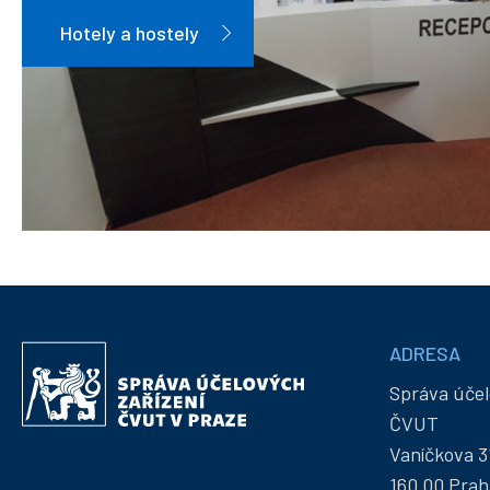
Hotely a hostely
Informace
ADRESA
Správa
a
účelových
Správa účel
kontakty
zařízení
ČVUT
ČVUT
Vaníčkova 3
160 00 Prah