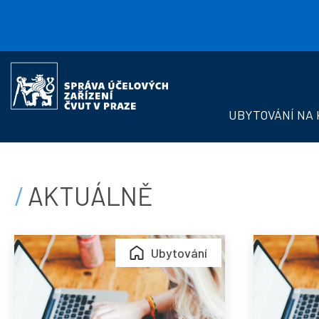
Přejít k hlavnímu obsahu
Správa
účelových
zařízení
UBYTOVÁNÍ NA 
ČVUT
AKTUÁLNĚ
Výsledky
Výsle
Ubytování
přidělování
přidě