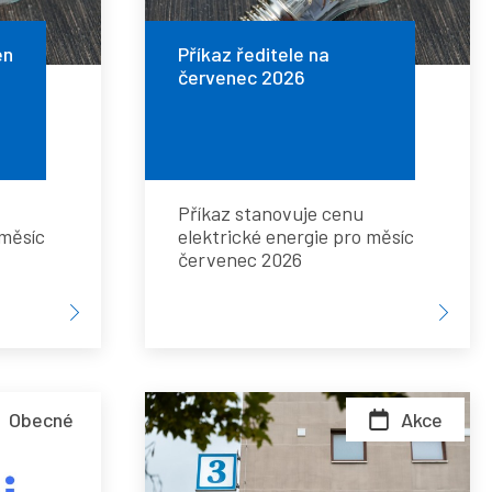
na
červenec
en
Příkaz ředitele na
červenec 2026
2026
Příkaz stanovuje cenu
 měsíc
elektrické energie pro měsíc
červenec 2026
Slavnostní
Obecné
Akce
otevření