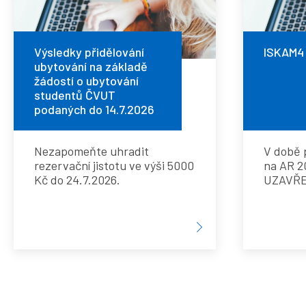
do
do
ubytování
2.
26.7.
na
Výsledky přidělování
ISKAM4
ubytování na základě
8.
žádostí o ubytování
základě
studentů ČVUT
2026
podaných do 14.7.2026
žádostí
Nezapomeňte uhradit
V době 
o
rezervační jistotu ve výši 5000
na AR 2
Kč do 24.7.2026.
UZAVŘ
ubytování
studentů
ČVUT
podaných
Pagination