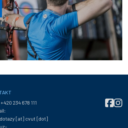
TAKT
Správa
Správ
:
+420 234 678 111
účelových
účelo
il:
zařízení
zaříze
dotazy
[at]
cvut
[dot]
ČVUT
ČVUT
uz-