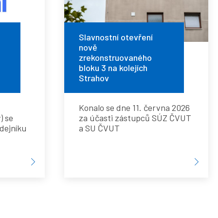
nově
zrekonstruovaného
Slavnostní otevření
nově
zrekonstruovaného
bloku
bloku 3 na kolejích
Strahov
3
Konalo se dne 11. června 2026
na
) se
za účasti zástupců SÚZ ČVUT
ýdejníku
a SU ČVUT
kolejích
Strahov