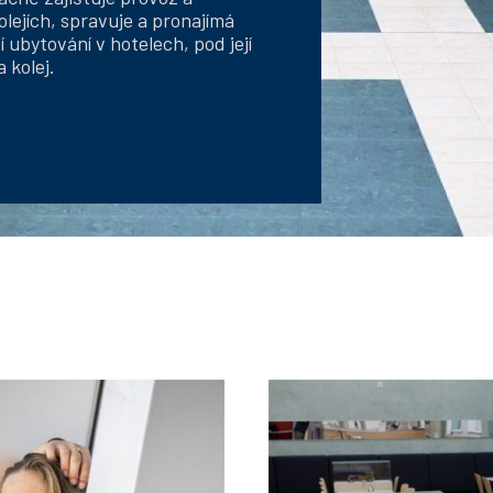
lejích, spravuje a pronajímá
 ubytování v hotelech, pod její
 kolej.