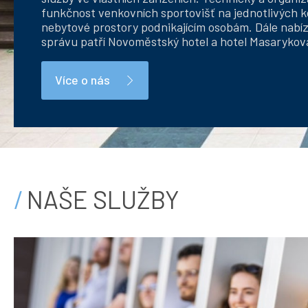
funkčnost venkovních sportovišť na jednotlivých ko
nebytové prostory podnikajícím osobám. Dále nabízí
správu patří Novoměstský hotel a hotel Masarykova
Více o nás
NAŠE SLUŽBY