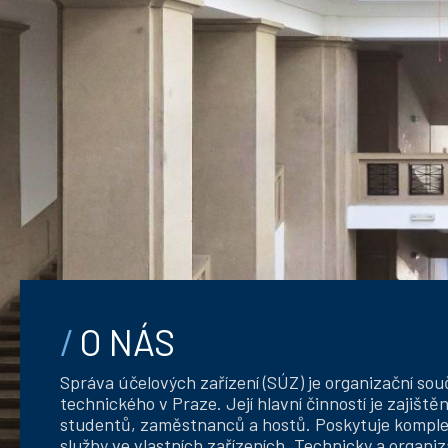
O NÁS
Správa účelových zařízení (SÚZ) je organizační so
technického v Praze. Její hlavní činností je zajiště
studentů, zaměstnanců a hostů. Poskytuje komple
služby ve vlastních zařízeních. Technicky a organiz