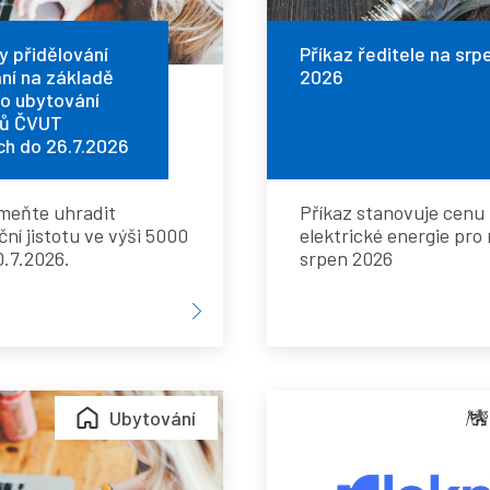
vání
na
srpen
y přidělování
Příkaz ředitele na srp
ní na základě
2026
 o ubytování
dě
2026
tů ČVUT
h do 26.7.2026
tí
eňte uhradit
Příkaz stanovuje cenu
ní jistotu ve výši 5000
elektrické energie pro
0.7.2026.
srpen 2026
vání
ntů
M4
LOKNI
Ubytování
ných
ŘEN
v