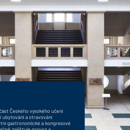
učást Českého vysokého učení
ní ubytování a stravování
tní gastronomické a kongresové
ačně zajištuje provoz a