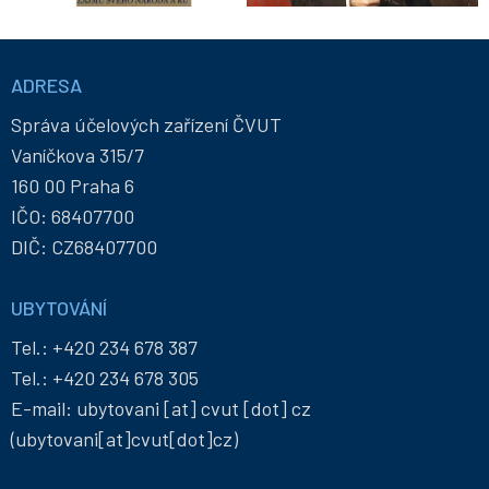
Informace
a
ADRESA
kontakty
Správa účelových zařízení ČVUT
Vaníčkova 315/7
160 00 Praha 6
IČO: 68407700
DIČ: CZ68407700
UBYTOVÁNÍ
Tel.:
+420 234 678 387
Tel.:
+420 234 678 305
E-mail:
ubytovani
[at]
cvut
[dot]
cz
(ubytovani[at]cvut[dot]cz)