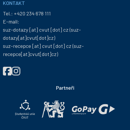
KONTAKT
Tel.:
+420 234 678 111
E-mail:
suz-dotazy
[at]
cvut
[dot]
cz
(suz-
dotazy[at]cvut[dot]cz)
suz-recepce
[at]
cvut
[dot]
cz
(suz-
recepce[at]cvut[dot]cz)
NAJDETE
Správa
Správa
NÁS
účelových
účelových
NA
zařízení
zařízení
Partneři
ČVUT
ČVUT
na
na
Facebooku
Instagramu