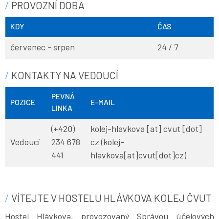
PROVOZNÍ DOBA
KDY
ČAS
červenec - srpen
24 / 7
KONTAKTY NA VEDOUCÍ
PEVNÁ
POZICE
E-MAIL
LINKA
(+420)
kolej-hlavkova
[at]
cvut
[dot]
Vedoucí
234 678
cz
(kolej-
441
hlavkova[at]cvut[dot]cz)
VÍTEJTE V HOSTELU HLÁVKOVA KOLEJ ČVUT
Hostel Hlávkova, provozovaný Správou účelových