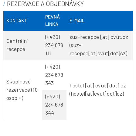
REZERVACE A OBJEDNÁVKY
PEVNÁ
KONTAKT
E-MAIL
LINKA
(+420)
suz-recepce
[at]
cvut
.
cz
Centrální
234 678
(suz-
recepce
111
recepce[at]cvut[dot]cz)
(+420)
234 678
Skupinové
343
hostel
[at]
cvut
[dot]
cz
rezervace (10
(hostel[at]cvut[dot]cz)
(+420)
osob +)
234 678
344