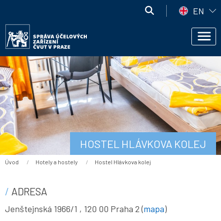
Přejít k hlavnímu obsahu
Správa
EN
účelových
Správa
zařízení
Men
účelových
ČVUT
zařízení
ČVUT
HOSTEL HLÁVKOVA KOLEJ
Drobečková navigace
Úvod
Hotely a hostely
Current:
Hostel Hlávkova kolej
ADRESA
Jenštejnská 1966/1 , 120 00 Praha 2 (
mapa
)