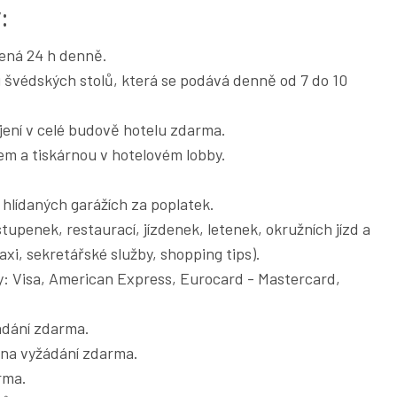
:
ená 24 h denně.
švédských stolů, která se podává denně od 7 do 10
jení v celé budově hotelu zdarma.
em a tiskárnou v hotelovém lobby.
hlídaných garážích za poplatek.
tupenek, restaurací, jízdenek, letenek, okružních jízd a
xi, sekretářské služby, shopping tips).
y: Visa, American Express, Eurocard - Mastercard,
ádání zdarma.
a na vyžádání zdarma.
rma.