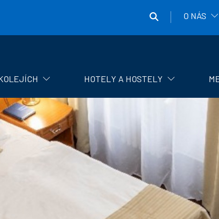
O NÁS
Správa
účelových
zařízení
KOLEJÍCH
HOTELY A HOSTELY
ME
ČVUT