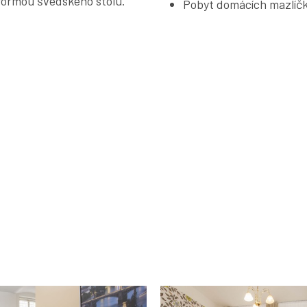
 formou švédského stolu.
Pobyt domácích mazlíčk