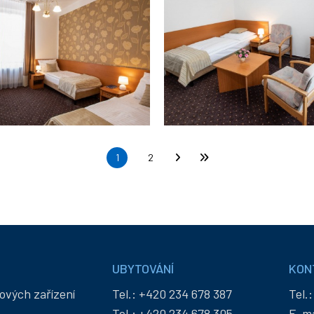
Aktuální stránka
1
Stránka
2
Následující stránka
Poslední stránka
UBYTOVÁNÍ
KON
ových zařízení
Tel.:
+420 234 678 387
Tel.
Tel.:
+420 234 678 305
E-ma