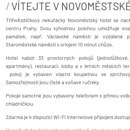
VÍTEJTE V NOVOMĚSTSK
Tříhvězdičkový nekuřácký Novoměstský hotel se nachá
centru Prahy. Svou výhodnou polohou umožňuje sna
památek, např. Václavské náměstí je vzdálené 
Staroměstské náměstí s orlojem 10 minut chůze.
Hotel nabízí 33 prostorných pokojů (jednolůžkové, 
apartmány), restauraci, lobby a v letních měsících te
pokoj je vybaven vlastní koupelnou se sprcho
Samozřejmostí jsou čisté a voňavé ručníky.
Pokoje samotné jsou vybaveny telefonem s přímou volbo
chladničkou.
Zdarma je k dispozici Wi-Fi internetové připojení dostu