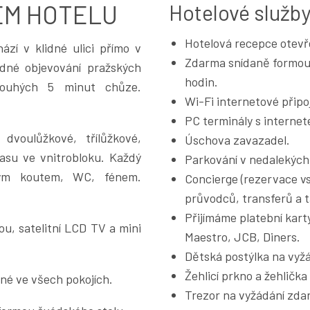
ÉM HOTELU
Hotelové služby
Hotelová recepce otevř
zí v klidné ulici přímo v
Zdarma snídaně formou 
dné objevování pražských
hodin.
pouhých 5 minut chůze.
Wi-Fi internetové připo
PC terminály s internet
dvoulůžkové, třílůžkové,
Úschova zavazadel.
rasu ve vnitrobloku. Každý
Parkování v nedalekých 
vým koutem, WC, fénem.
Concierge (rezervace vs
průvodců, transferů a ta
Přijímáme platební kart
u, satelitní LCD TV a mini
Maestro, JCB, Diners.
Dětská postýlka na vyž
Žehlicí prkno a žehličk
pné ve všech pokojích.
Trezor na vyžádání zda