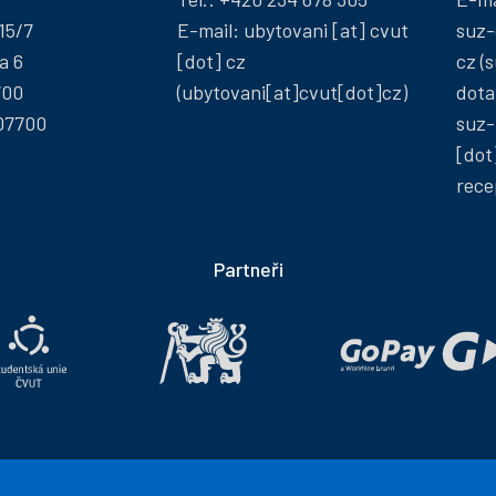
15/7
E-mail:
ubytovani
[at]
cvut
suz-
a 6
[dot]
cz
cz
(s
700
(ubytovani[at]cvut[dot]cz)
dota
07700
suz-
[dot
rece
Partneři