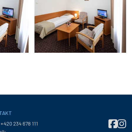
TAKT
Správa
Správ
:
+420 234 678 111
účelových
účelo
il: