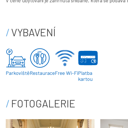
V ceně ubytování je zahrnuta snídaně, která se podává
VYBAVENÍ
Parkoviště
Restaurace
Free Wi-Fi
Platba
kartou
FOTOGALERIE