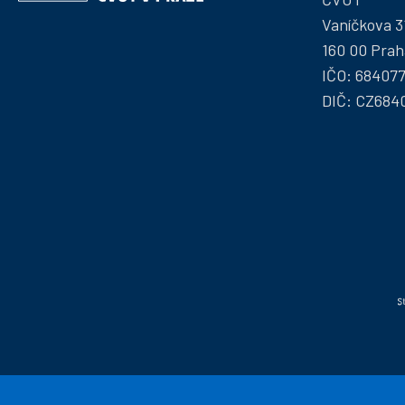
ČVUT
Vaníčkova 3
160 00 Prah
IČO: 68407
DIČ: CZ684