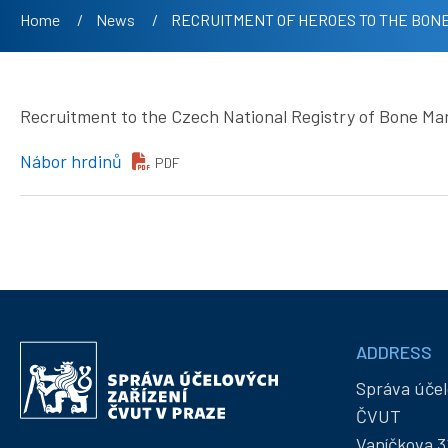
Breadcrumb
Home
News
Current:
RECRUITMENT OF HEROES TO THE BON
Recruitment to the Czech National Registry of Bone Marr
Nábor hrdinů
PDF
Informace
ADDRESS
Správa
a
účelových
Správa účel
kontakty
zařízení
ČVUT
ČVUT
Vaníčkova 3