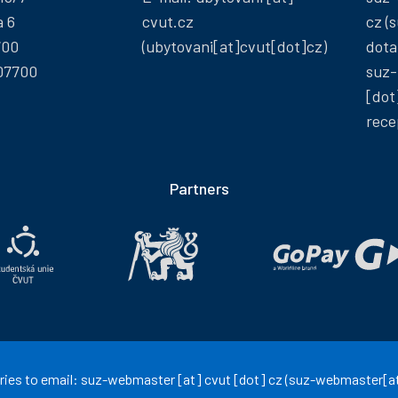
a 6
cvut
.
cz
cz
(s
700
(ubytovani[at]cvut[dot]cz)
dota
07700
suz-
[dot
rece
Partners
ries to email:
suz-webmaster
[at]
cvut
[dot]
cz
(suz-webmaster[at