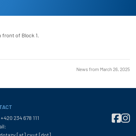
front of Block 1.
News from
March 26, 2025
TACT
Správa
Správ
:
+420 234 678 111
účelových
účelo
il:
zařízení
zaříze
dotazy
[at]
cvut
[dot]