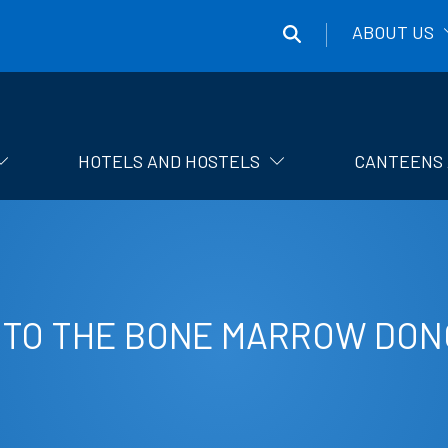
ABOUT US
Správa
účelových
zařízení
HOTELS AND HOSTELS
CANTEENS 
ČVUT
 TO THE BONE MARROW DON