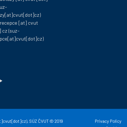
ČVUT
ČVUT
uz-
on
on
zy[at]cvut[dot]cz)
Facebook
Insta
recepce
[at]
cvut
]
cz
(suz-
pce[at]cvut[dot]cz)
]cvut[dot]cz)
, SÚZ ČVUT © 2019
Privacy Policy