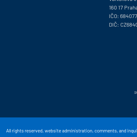
160 17 Prah
IČO: 68407
DIČ: CZ684
All rights reserved, website administration, comments, and inqui