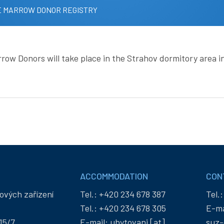
E MARROW DONOR REGISTRY
ow Donors will take place in the Strahov dormitory area in 
ACCOMMODATION
CON
ových zařízení
Tel.:
+420 234 678 387
Tel.
Tel.:
+420 234 678 305
E-ma
15/7
E-mail:
ubytovani
[at]
suz-