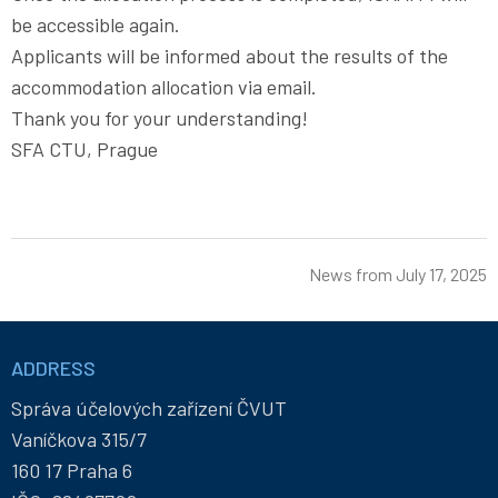
be accessible again.
Applicants will be informed about the results of the
accommodation allocation via email.
Thank you for your understanding!
SFA CTU, Prague
News from
July 17, 2025
Informace
a
ADDRESS
kontakty
Správa účelových zařízení ČVUT
Vaníčkova 315/7
160 17 Praha 6