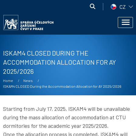
Skip to main content
Správa
CZ
účelových
Správa
zařízení
Men
účelových
ČVUT
zařízení
ČVUT
ISKAM4 CLOSED DURING THE
ACCOMMODATION ALLOCATION FOR AY
2025/2026
Breadcrumb
Home
News
Current:
ISKAM4 CLOSED During the Accommodation Allocation for AY 2025/2026
Starting from July 17, 2025, ISKAM4 will be unavailable
during the mass allocation of accommodation at CTU
dormitories for the academic year 2025/2026.
Once the allocation process is completed, ISKAM4 will