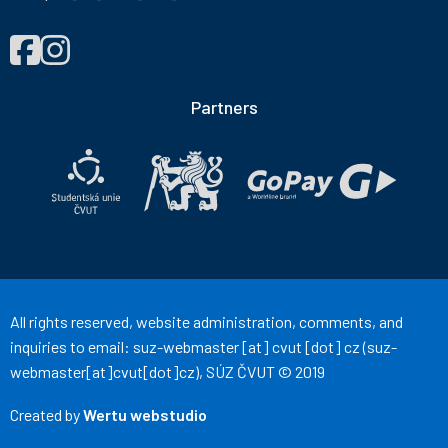
FIND
Správa
Správa
US
účelových
účelových
ON
zařízení
zařízení
Partners
ČVUT
ČVUT
on
on
Facebook
Instagram
All rights reserved, website administration, comments, and
inquiries to email:
suz-webmaster
[at]
cvut
[dot]
cz
(suz-
webmaster[at]cvut[dot]cz)
, SÚZ ČVUT © 2019
Created by
Wertu webstudio