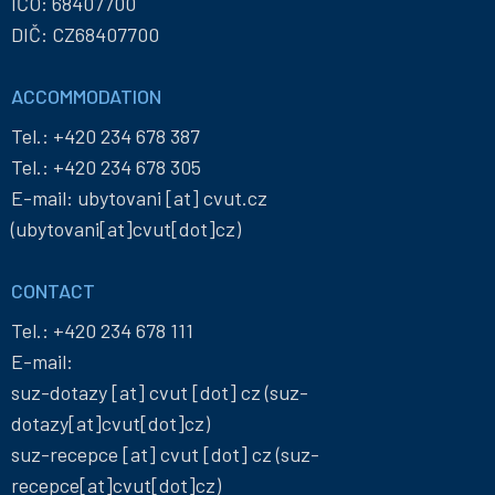
IČO: 68407700
DIČ: CZ68407700
ACCOMMODATION
Tel.:
+420 234 678 387
Tel.:
+420 234 678 305
E-mail:
ubytovani
[at]
cvut
.
cz
(ubytovani[at]cvut[dot]cz)
CONTACT
Tel.:
+420 234 678 111
E-mail:
suz-dotazy
[at]
cvut
[dot]
cz
(suz-
dotazy[at]cvut[dot]cz)
suz-recepce
[at]
cvut
[dot]
cz
(suz-
recepce[at]cvut[dot]cz)