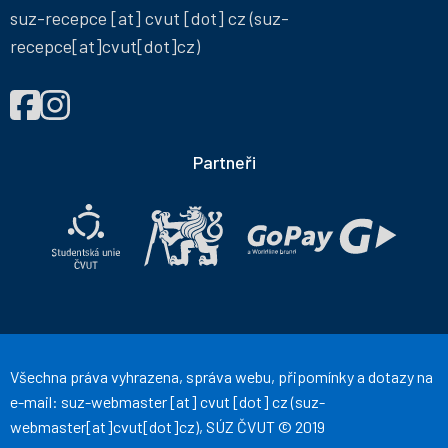
suz-recepce
[at]
cvut
[dot]
cz
(suz-
recepce[at]cvut[dot]cz)
NAJDETE
Správa
Správa
NÁS
účelových
účelových
NA
zařízení
zařízení
Partneři
ČVUT
ČVUT
na
na
Facebooku
Instagramu
Všechna práva vyhrazena, správa webu, připomínky a dotazy na
e-mail:
suz-webmaster
[at]
cvut
[dot]
cz
(suz-
webmaster[at]cvut[dot]cz)
, SÚZ ČVUT © 2019