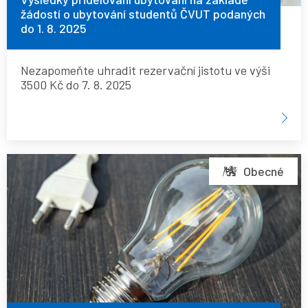
žádostí o ubytování studentů ČVUT podaných
ČVUT
do 1. 8. 2025
podaných
do
Nezapomeňte uhradit rezervační jistotu ve výši
1.
3500 Kč do 7. 8. 2025
8.
2025
Příkaz
Obecné
ředitele
na
srpen
2025