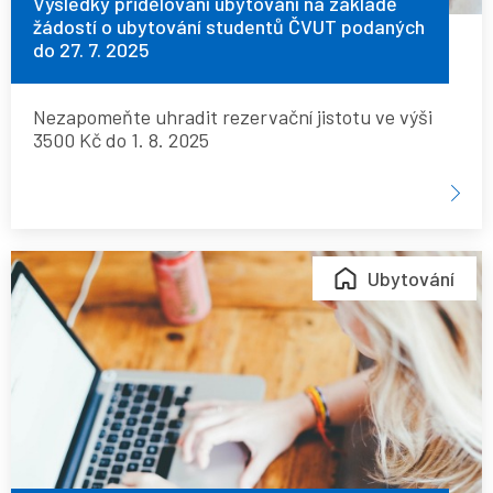
studentů
Výsledky přidělování ubytování na základě
žádostí o ubytování studentů ČVUT podaných
ČVUT
do 27. 7. 2025
podaných
do
Nezapomeňte uhradit rezervační jistotu ve výši
27.
3500 Kč do 1. 8. 2025
7.
2025
Výsledky
Ubytování
přidělování
ubytování
na
základě
žádostí
o
ubytování