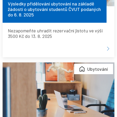
studentů
Výsledky přidělování ubytování na základě
žádostí o ubytování studentů ČVUT podaných
ČVUT
do 6. 8. 2025
podaných
do
Nezapomeňte uhradit rezervační jistotu ve výši
6.
3500 Kč do 13. 8. 2025
8.
2025
Letní
Ubytování
provoz
kanceláří
na
kolejích
Strahov