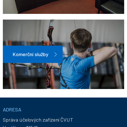
Komerční služby
Informace
a
ADRESA
kontakty
Správa účelových zařízení ČVUT