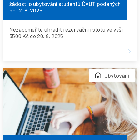
žádostí o ubytování studentů ČVUT podaných
ČVUT
do 12. 8. 2025
podaných
do
Nezapomeňte uhradit rezervační jistotu ve výši
12.
3500 Kč do 20. 8. 2025
8.
2025
Výsledky
Ubytování
přidělování
ubytování
na
základě
žádostí
o
ubytování