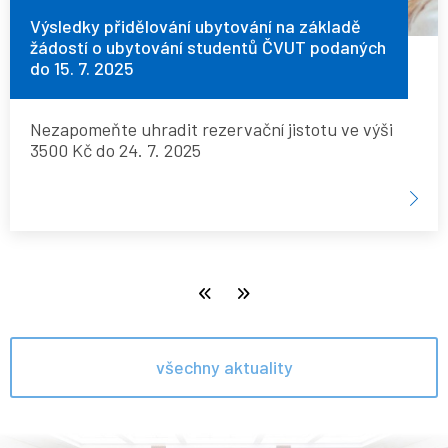
studentů
Výsledky přidělování ubytování na základě
žádostí o ubytování studentů ČVUT podaných
ČVUT
do 15. 7. 2025
podaných
do
Nezapomeňte uhradit rezervační jistotu ve výši
15.
3500 Kč do 24. 7. 2025
7.
2025
Pagination
First page
Poslední stránka
všechny aktuality