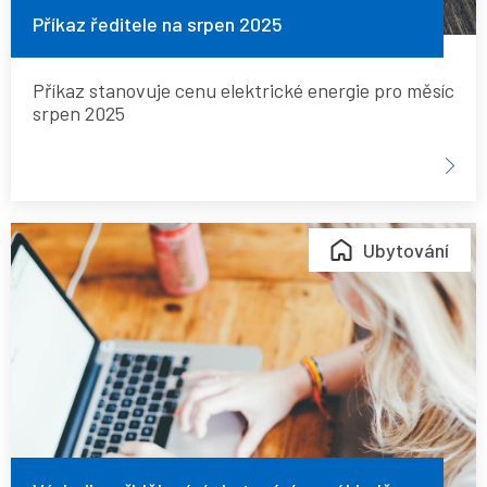
Příkaz ředitele na srpen 2025
Příkaz stanovuje cenu elektrické energie pro měsíc
srpen 2025
Výsledky
Ubytování
přidělování
ubytování
na
základě
žádostí
o
ubytování