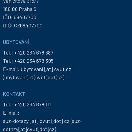
Vaníčkova 315/7
160 00 Praha 6
IČO: 68407700
DIČ: CZ68407700
UBYTOVÁNÍ
Tel.:
+420 234 678 387
Tel.:
+420 234 678 305
E-mail:
ubytovani
[at]
cvut
.
cz
(ubytovani[at]cvut[dot]cz)
KONTAKT
Tel.:
+420 234 678 111
E-mail:
suz-dotazy
[at]
cvut
[dot]
cz
(suz-
dotazy[at]cvut[dot]cz)