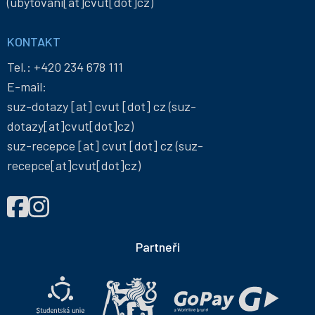
(ubytovani[at]cvut[dot]cz)
KONTAKT
Tel.:
+420 234 678 111
E-mail:
suz-dotazy
[at]
cvut
[dot]
cz
(suz-
dotazy[at]cvut[dot]cz)
suz-recepce
[at]
cvut
[dot]
cz
(suz-
recepce[at]cvut[dot]cz)
NAJDETE
Správa
Správa
NÁS
účelových
účelových
NA
zařízení
zařízení
Partneři
ČVUT
ČVUT
na
na
Facebooku
Instagramu