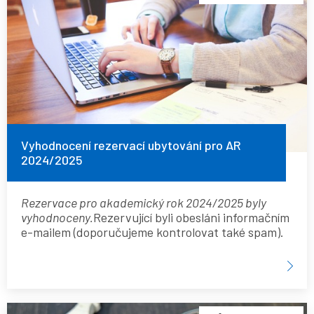
rezervací
ubytování
pro
AR
2024/2025
Vyhodnocení rezervací ubytování pro AR
2024/2025
Rezervace pro akademický rok 2024/2025 byly
vyhodnoceny.
Rezervující byli obesláni informačním
e-mailem (doporučujeme kontrolovat také spam).
Příkaz