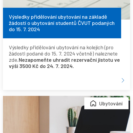
ubytování
studentů
Výsledky přidělování ubytování na základě
žádostí o ubytování studentů ČVUT podaných
ČVUT
do 15. 7. 2024
podaných
do
Výsledky přidělování ubytování na kolejích (pro
15.
žádosti podané do 15. 7. 2024 včetně) naleznete
7.
zde.
Nezapomeňte uhradit rezervační jistotu ve
výši 3500 Kč do 24. 7. 2024.
2024
V
Ubytování
době
přidělování
ubytování