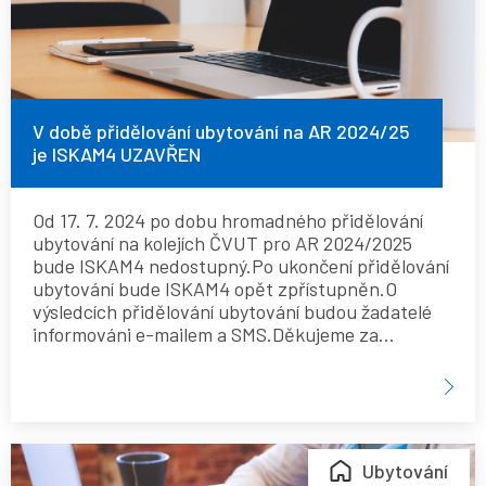
na
AR
2024/25
je
ISKAM4
V době přidělování ubytování na AR 2024/25
je ISKAM4 UZAVŘEN
UZAVŘEN
Od 17. 7. 2024 po dobu hromadného přidělování
ubytování na kolejích ČVUT pro AR 2024/2025
bude ISKAM4 nedostupný.Po ukončení přidělování
ubytování bude ISKAM4 opět zpřístupněn.O
výsledcích přidělování ubytování budou žadatelé
informováni e-mailem a SMS.Děkujeme za…
Vyhodnocení
Ubytování