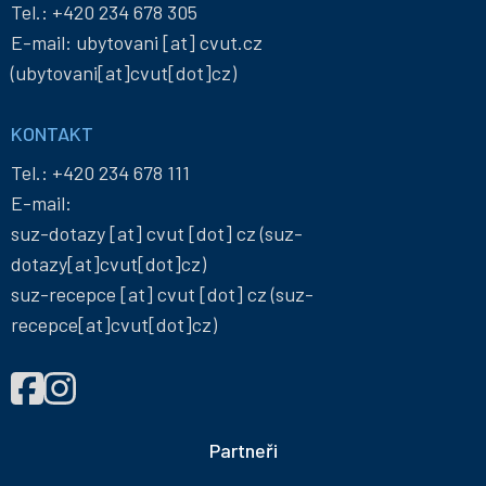
Tel.:
+420 234 678 305
E-mail:
ubytovani
[at]
cvut
.
cz
(ubytovani[at]cvut[dot]cz)
KONTAKT
Tel.:
+420 234 678 111
E-mail:
suz-dotazy
[at]
cvut
[dot]
cz
(suz-
dotazy[at]cvut[dot]cz)
suz-recepce
[at]
cvut
[dot]
cz
(suz-
recepce[at]cvut[dot]cz)
NAJDETE
Správa
Správa
NÁS
účelových
účelových
NA
zařízení
zařízení
Partneři
ČVUT
ČVUT