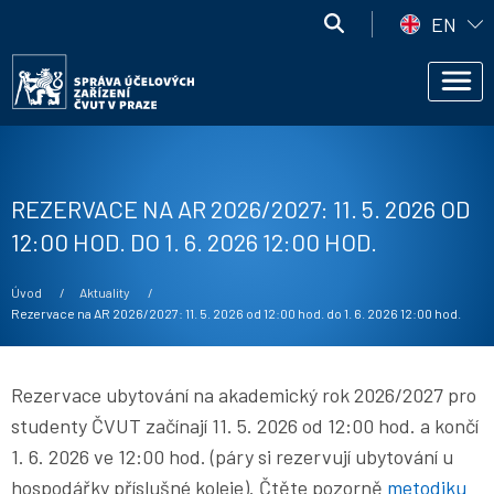
Přejít k hlavnímu obsahu
Správa
EN
účelových
Správa
zařízení
Men
účelových
ČVUT
zařízení
ČVUT
REZERVACE NA AR 2026/2027: 11. 5. 2026 OD
12:00 HOD. DO 1. 6. 2026 12:00 HOD.
Drobečková navigace
Úvod
Aktuality
Current:
Rezervace na AR 2026/2027: 11. 5. 2026 od 12:00 hod. do 1. 6. 2026 12:00 hod.
Rezervace ubytování na akademický rok 2026/2027 pro
studenty ČVUT začínají 11. 5. 2026 od 12:00 hod. a končí
1. 6. 2026 ve 12:00 hod. (páry si rezervují ubytování u
hospodářky příslušné koleje). Čtěte pozorně
metodiku