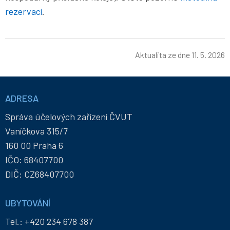
rezervací
.
Aktualita ze dne
11. 5. 2026
Informace
a
ADRESA
kontakty
Správa účelových zařízení ČVUT
Vaníčkova 315/7
160 00 Praha 6
IČO: 68407700
DIČ: CZ68407700
UBYTOVÁNÍ
Tel.:
+420 234 678 387