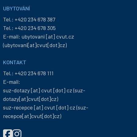
UBYTOVÁNÍ
Tel.:
+420 234 678 387
Tel.:
+420 234 678 305
E-mail:
ubytovani
[at]
cvut
.
cz
(ubytovani[at]cvut[dot]cz)
KONTAKT
Tel.:
+420 234 678 111
E-mail:
suz-dotazy
[at]
cvut
[dot]
cz
(suz-
dotazy[at]cvut[dot]cz)
suz-recepce
[at]
cvut
[dot]
cz
(suz-
recepce[at]cvut[dot]cz)
NAJDETE
Správa
Správa