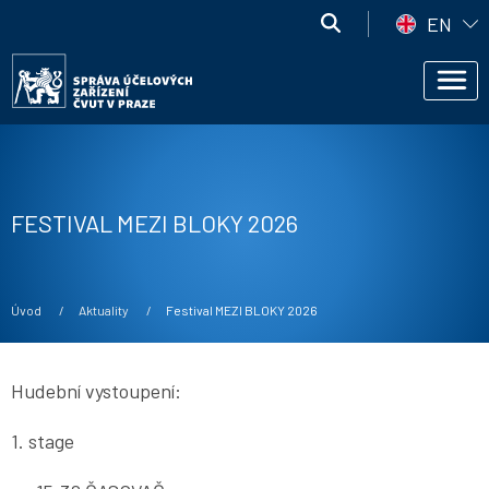
Přejít k hlavnímu obsahu
Správa
EN
účelových
Správa
zařízení
Men
účelových
ČVUT
zařízení
ČVUT
FESTIVAL MEZI BLOKY 2026
Drobečková navigace
Úvod
Aktuality
Current:
Festival MEZI BLOKY 2026
Hudební vystoupení:
1. stage