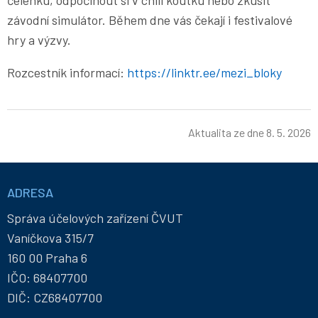
čelenku, odpočinout si v chill koutku nebo zkusit
závodní simulátor. Během dne vás čekají i festivalové
hry a výzvy.
Rozcestník informací:
https://linktr.ee/mezi_bloky
Aktualita ze dne
8. 5. 2026
Informace
a
ADRESA
kontakty
Správa účelových zařízení ČVUT
Vaníčkova 315/7
160 00 Praha 6
IČO: 68407700
DIČ: CZ68407700