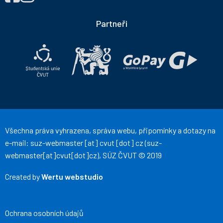
NÁS
účelových
účelových
NA
zařízení
zařízení
Partneři
ČVUT
ČVUT
na
na
Facebooku
Instagramu
Všechna práva vyhrazena, správa webu, připomínky a dotazy na
e-mail:
suz-webmaster
[at]
cvut
[dot]
cz
(suz-
webmaster[at]cvut[dot]cz)
, SÚZ ČVUT © 2019
Created by
Wertu webstudio
Ochrana osobních údajů